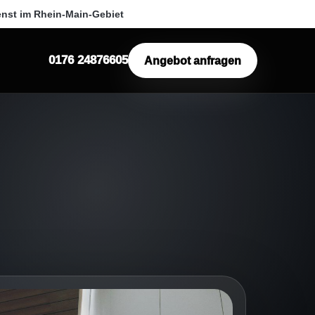
enst im Rhein-Main-Gebiet
0176 24876605
Angebot anfragen