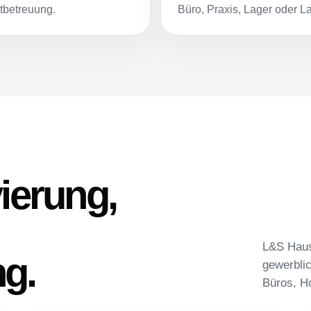
tbetreuung.
Büro, Praxis, Lager oder L
ierung,
L&S Haus
g.
gewerbli
Büros, H