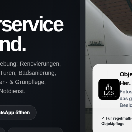
service
nd.
gebung: Renovierungen,
Türen, Badsanierung,
Obje
en- & Grünpflege,
Her.
Notdienst.
Fotos
das g
Besic
tsApp öffnen
✓ Für regelmäßi
Objektpflege