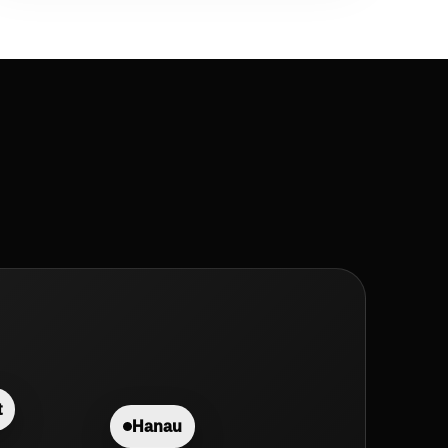
t
Hanau